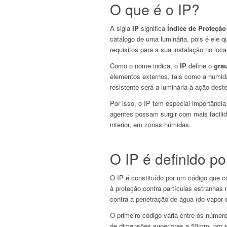
O que é o IP?
A sigla
IP
significa
Índice de Proteção
catálogo de uma luminária, pois é ele 
requisitos para a sua instalação no loca
Como o nome indica, o
IP
define o
gra
elementos externos, tais como a humida
resistente será a luminária à ação dest
Por isso, o IP tem especial importância
agentes possam surgir com mais facili
interior, em zonas húmidas.
O IP é definido po
O IP é constituído por um código que c
à proteção contra partículas estranhas 
contra a penetração de água (do vapor d
O primeiro código varia entre os número
de dimensões superiores a 50mm, por e