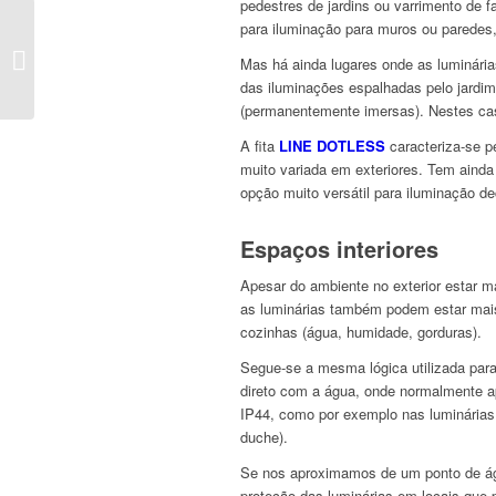
pedestres de jardins ou varrimento de 
para iluminação para muros ou paredes, 
Iluminação LED: a
tendência de hoje e do
Mas há ainda lugares onde as luminária
futuro
das iluminações espalhadas pelo jardim 
(permanentemente imersas). Nestes ca
A fita
LINE DOTLESS
caracteriza-se p
muito variada em exteriores. Tem ainda 
opção muito versátil para iluminação de
Espaços interiores
Apesar do ambiente no exterior estar m
as luminárias também podem estar mais
cozinhas (água, humidade, gorduras).
Segue-se a mesma lógica utilizada par
direto com a água, onde normalmente a
IP44, como por exemplo nas luminárias 
duche).
Se nos aproximamos de um ponto de ág
proteção das luminárias em locais que 