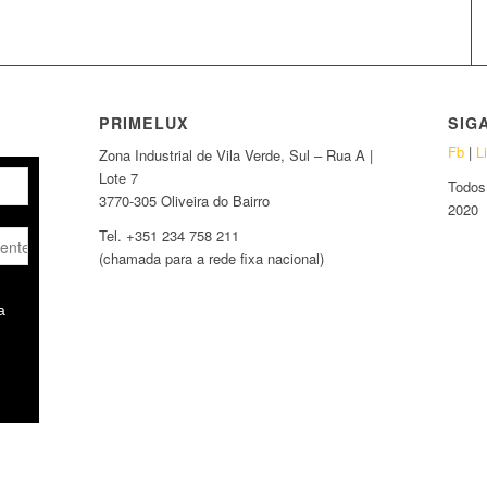
PRIMELUX
SIG
Fb
|
L
Zona Industrial de Vila Verde, Sul – Rua A |
Lote 7
Todos 
3770-305 Oliveira do Bairro
2020
Tel. +351 234 758 211
(chamada para a rede fixa nacional)
a