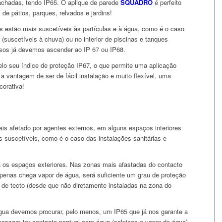
fachadas, tendo IP65. O aplique de parede
SQUADRO
é perfeito
de pátios, parques, relvados e jardins!
s estão mais suscetíveis às partículas e à água, como é o caso
(suscetíveis à chuva) ou no interior de piscinas e tanques
sos já devemos ascender ao IP 67 ou IP68.
elo seu índice de proteção IP67, o que permite uma aplicação
a vantagem de ser de fácil instalação e muito flexível, uma
corativa!
ais afetado por agentes externos, em alguns espaços interiores
 suscetíveis, como é o caso das instalações sanitárias e
a os espaços exteriores. Nas zonas mais afastadas do contacto
penas chega vapor de água, será suficiente um grau de proteção
de tecto (desde que não diretamente instaladas na zona do
ua devemos procurar, pelo menos, um IP65 que já nos garante a
possam ter contacto pontual com água (salpicos e vapor de água)