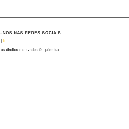
A-NOS NAS REDES SOCIAIS
i
|
In
os direitos reservados © - primelux