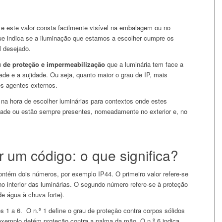
e este valor consta facilmente visível na embalagem ou no
que indica se a iluminação que estamos a escolher cumpre os
l desejado.
u de proteção e impermeabilização
que a luminária tem face a
de e a sujidade. Ou seja, quanto maior o grau de IP, mais
es agentes externos.
 na hora de escolher luminárias para contextos onde estes
dade ou estão sempre presentes, nomeadamente no exterior e, no
r um código: o que significa?
ontém dois números, por exemplo IP44. O primeiro valor refere-se
no interior das luminárias. O segundo número refere-se à proteção
e água à chuva forte).
s 1 a 6. O n.º 1 define o grau de proteção contra corpos sólidos
xemplo detém proteção contra a palma da mão. O n.º 6 indica