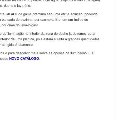
, duche e lavatório.
fita
GIGA II
da gama premium são uma ótima solução, podendo
a bancada de cozinha, por exemplo. Ela tem um índice de
 por cima do lava-loiças!
o de iluminação no interior da zona de duche já devemos optar
terior de uma piscina, pois estará sujeita a grandes quantidades
 atingida diretamente.
etos e para descobrir mais sobre as opções de iluminação LED
 nosso
NOVO
CATÁLOGO
.