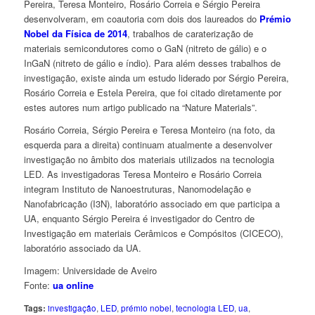
Pereira, Teresa Monteiro, Rosário Correia e Sérgio Pereira
desenvolveram, em coautoria com dois dos laureados do
Prémio
Nobel da Física de 2014
, trabalhos de caraterização de
materiais semicondutores como o GaN (nitreto de gálio) e o
InGaN (nitreto de gálio e índio). Para além desses trabalhos de
investigação, existe ainda um estudo liderado por Sérgio Pereira,
Rosário Correia e Estela Pereira, que foi citado diretamente por
estes autores num artigo publicado na “Nature Materials”.
Rosário Correia, Sérgio Pereira e Teresa Monteiro (na foto, da
esquerda para a direita) continuam atualmente a desenvolver
investigação no âmbito dos materiais utilizados na tecnologia
LED. As investigadoras Teresa Monteiro e Rosário Correia
integram Instituto de Nanoestruturas, Nanomodelação e
Nanofabricação (I3N), laboratório associado em que participa a
UA, enquanto Sérgio Pereira é investigador do Centro de
Investigação em materiais Cerâmicos e Compósitos (CICECO),
laboratório associado da UA.
Imagem: Universidade de Aveiro
Fonte:
ua online
Tags:
investigação
,
LED
,
prémio nobel
,
tecnologia LED
,
ua
,